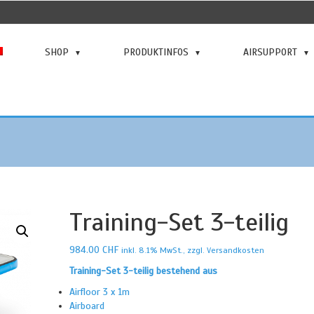
SHOP
PRODUKTINFOS
AIRSUPPORT
Training-Set 3-teilig
984.00
CHF
inkl. 8.1% MwSt., zzgl. Versandkosten
Training-Set 3-teilig bestehend aus
Airfloor 3 x 1m
Airboard