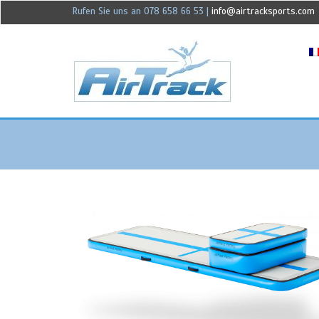
Rufen Sie uns an 078 658 66 53
|
info@airtracksports.com